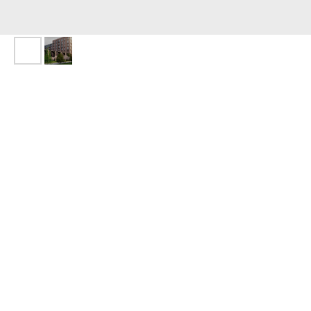
ЖК «Statum»
О жилом комплексе
Statum — жилой комплекс бизнес-класса в Казани. На территории ЖК
будут детский сад и школа, а двор закроют от машин. В ЖК Statum
представлены квартиры с нестандартными планировками, в том
числе двухуровневые, с зимними садами и террасами. Квартиры
продаются с черновой отделкой. Первый корпус планируется сдать во II
квартале 2025 года.
Ввод в эксплуатацию: 2025