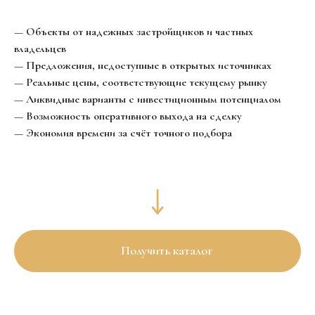
— Объекты от надежных застройщиков и частных
ГЛАВНАЯ
владельцев
О НАС
— Предложения, недоступные в открытых источниках
КОНТАКТЫ
— Реальные цены, соответствующие текущему рынку
ПРЕМИАЛЬНАЯ НЕДВИЖИМОСТЬ
— Ликвидные варианты с инвестиционным потенциалом
ВТОРИЧНАЯ НЕДВИЖИМОСТЬ
— Возможность оперативного выхода на сделку
ПАРТНЕРСКАЯ ПРОГРАММА
+7 (917) 247-06-97
— Экономия времени за счёт точного подбора
Заказать звонок
Казань, Ибрагимова д 58, 12 этаж
Ежедневно с 10:00 до 19:00
Получить каталог