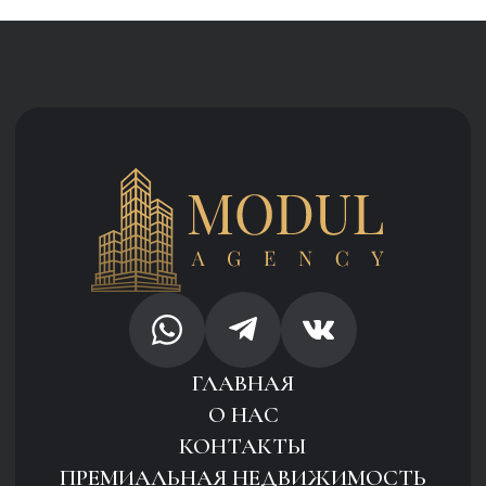
© 2025 ООО «ООО», ИНН 123456789
Политика конфиденциальности
разработка и дизайн —
Информация, размещенная на сайте, носит
исключительно рекламный характер и не является
публичной офертой. Приведённые фотографии,
рендеры, генплан проекта, планировки квартир
не являются точными копиями проектной
документации и предложены с целью наглядного
представления о характеристике квартир
и помещений