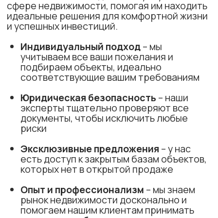
надежной компании, у которой есть такие
ценности, как отличная репутация,
честность, профессионализм и
ответственность.
Преимущества работы с нами:
Оплачиваем 2 месяца стажировки
Обучение и наставничество
Рассматриваем кандидатов без опыта
Комфортный и современный офис
Возможность удаленной работы
Бесплатная парковка у офиса
Неограниченный доход
Предоставляем базу горячих клиентов
Ваше имя
+7
Даю согласие на обработку персональных