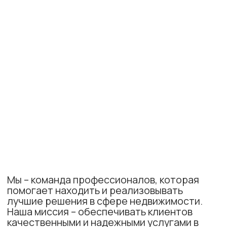
Все сделки проходят
многократную проверку
нашими юристами, исключая
любые риски
.
Лучший объект
Мы подбираем недвижимость,
исходя из
ваших целей и
предпочтений
, а не просто из
списка доступных вариантов.
ПРИСОЕДИНЯЙТЕСЬ К
КОМАНДЕ
ПРОФЕССИОНАЛОВ!
Мы понимаем как важно работать в