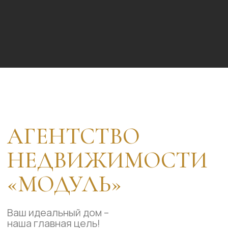
Скорость и
эффективность
Помогаем продать, купить или
арендовать недвижимость
в
кратчайшие сроки
.
Эксклюзивные
предложения
У нас есть доступ к объектам,
которых нет в открытом
доступе
.
Юридическая защита
на 100%